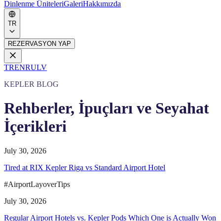
Dinlenme Üniteleri
Galeri
Hakkımızda
TR
REZERVASYON YAP
TR
EN
RU
LV
KEPLER BLOG
Rehberler, İpuçları ve Seyahat
İçerikleri
July 30, 2026
Tired at RIX Kepler Riga vs Standard Airport Hotel
#AirportLayoverTips
July 30, 2026
Regular Airport Hotels vs. Kepler Pods Which One is Actually Won